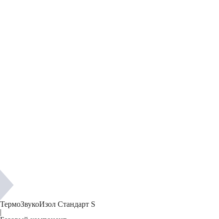
ТермоЗвукоИзол Стандарт S
|