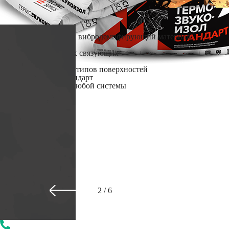
|
Универсальный
Звукоизолирующий и вибродемпфирующий материал
|
Экологичный
Не содержит вредных связующих
|
Простой монтаж
Подходит для любых типов поверхностей
ТермоЗвукоИзол Стандарт
Базовый компонент любой системы
Перейти в каталог
2
/
6