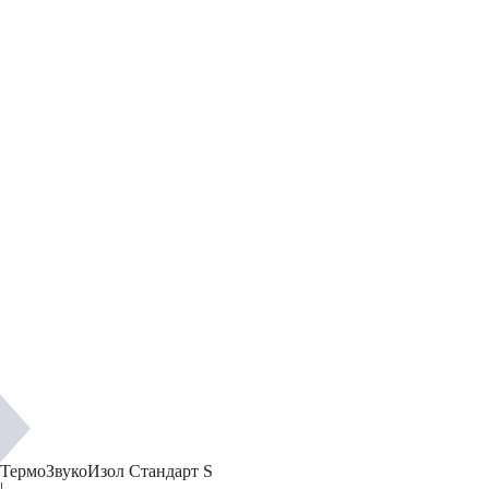
ТермоЗвукоИзол Стандарт S
|