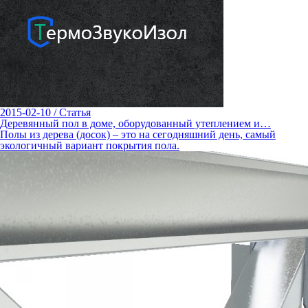
2015-02-10
/
Статья
Деревянный пол в доме, оборудованный утеплением и…
Полы из дерева (досок) – это на сегодняшний день, самый
экологичный вариант покрытия пола.