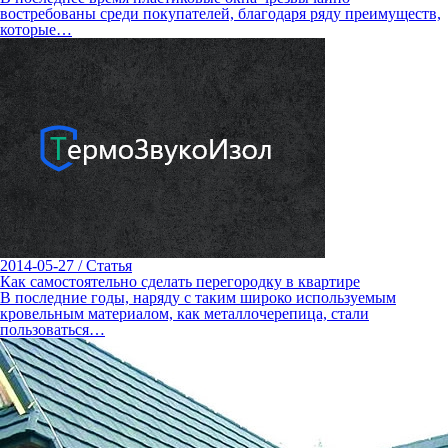
востребованы среди покупателей, благодаря ряду преимуществ,
которые…
2014-05-27
/
Статья
Как самостоятельно сделать перегородку в квартире
В последние годы, наряду с таким широко используемым
кровельным материалом, как металлочерепица, стали
пользоваться…