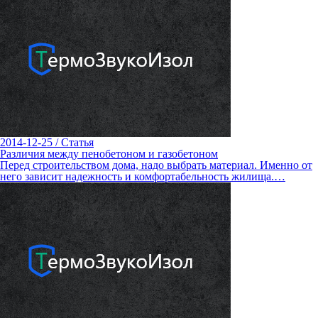
2014-12-25
/
Статья
Различия между пенобетоном и газобетоном
Перед строительством дома, надо выбрать материал. Именно от
него зависит надежность и комфортабельность жилища.…