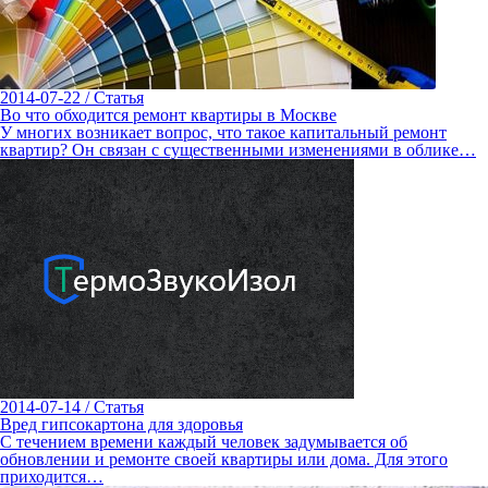
2014-07-22
/
Статья
Во что обходится ремонт квартиры в Москве
У многих возникает вопрос, что такое капитальный ремонт
квартир? Он связан с существенными изменениями в облике…
2014-07-14
/
Статья
Вред гипсокартона для здоровья
С течением времени каждый человек задумывается об
обновлении и ремонте своей квартиры или дома. Для этого
приходится…