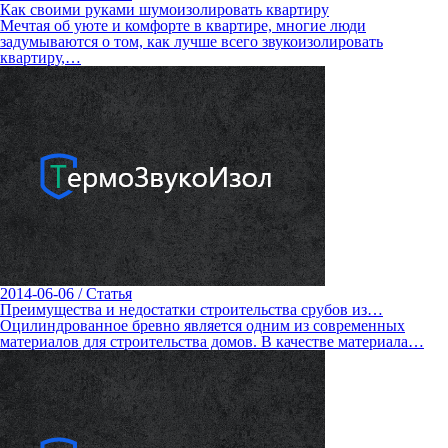
Как своими руками шумоизолировать квартиру
Мечтая об уюте и комфорте в квартире, многие люди
задумываются о том, как лучше всего звукоизолировать
квартиру,…
2014-06-06
/
Статья
Преимущества и недостатки строительства срубов из…
Оцилиндрованное бревно является одним из современных
материалов для строительства домов. В качестве материала…