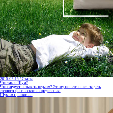
2015-07-15
/
Статья
Что такое Шум?
Что следует называть шумом? Этому понятию нельзя дать
точного физического определения.
Шумом принято…