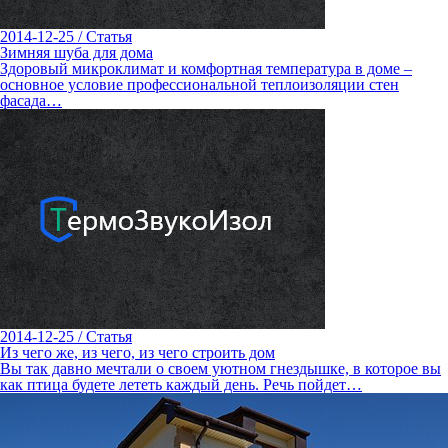
2014-12-25
/
Статья
Зимняя шуба для дома
Здоровый микроклимат и комфортная температура в доме –
основное условие профессиональной теплоизоляции стен
фасада…
2014-12-25
/
Статья
Из чего же, из чего, из чего строить дом
Вы так давно мечтали о своем уютном гнездышке, в которое вы
как птица будете лететь каждый день. Речь пойдет…